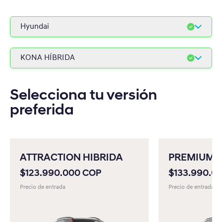
Hyundai
Hyundai
KONA HÍBRIDA
Hyundai Comerciales
HB20 2027
Peugeot
Selecciona tu versión
HB20S 2027
preferida
Fiat
VENUE
Jeep
KONA GASOLINA
RAM
ATTRACTION HIBRIDA
PREMIUM 
KONA HÍBRIDA
$123.990.000 COP
$133.990.0
KONA ELÉCTRICA
Precio de entrada
Precio de entrada
TUCSON GASOLINA
TUCSON HÍBRIDA