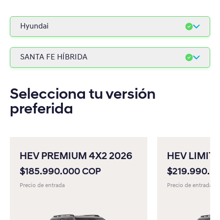
Hyundai
Hyundai
SANTA FE HÍBRIDA
Hyundai Comerciales
HB20 2027
Peugeot
Selecciona tu versión
HB20S 2027
preferida
Fiat
VENUE
Jeep
KONA GASOLINA
RAM
HEV PREMIUM 4X2 2026
HEV LIMITE
KONA HÍBRIDA
$185.990.000 COP
$219.990.0
KONA ELÉCTRICA
Precio de entrada
Precio de entrada
TUCSON GASOLINA
TUCSON HÍBRIDA