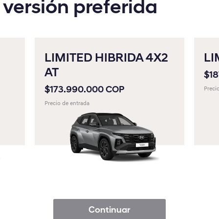
 versión preferida
HB20S 2027
VENUE
LIMITED HIBRIDA 4X2
LI
KONA GASOLINA
AT
$1
KONA HÍBRIDA
$173.990.000 COP
Preci
Precio de entrada
KONA ELÉCTRICA
TUCSON GASOLINA
TUCSON HÍBRIDA
SANTA FE HÍBRIDA
Continuar