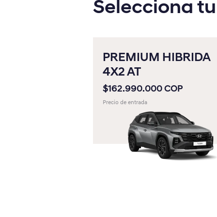
Selecciona tu
Hyundai Comerciales
Peugeot
PREMIUM HIBRIDA
Fiat
4X2 AT
Jeep
$162.990.000 COP
Precio de entrada
RAM