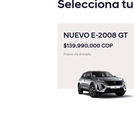
Selecciona tu
Hyundai Comerciales
Peugeot
NUEVO E-2008 GT
Fiat
$139.990.000 COP
Jeep
Precio de entrada
RAM