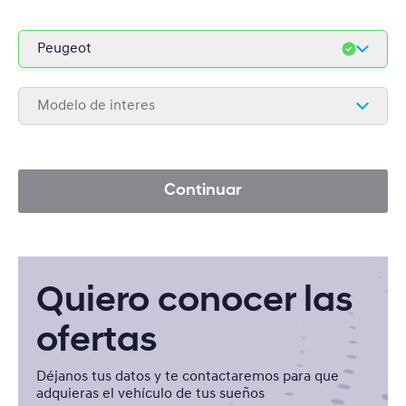
Peugeot
Hyundai
Modelo de interes
Hyundai Comerciales
2008 HÍBRIDO
Peugeot
2008 ELÉCTRICO
Continuar
Fiat
408
Jeep
3008
RAM
Quiero conocer las
5008
PARTNER
ofertas
Déjanos tus datos y te contactaremos para que
adquieras el vehículo de tus sueños